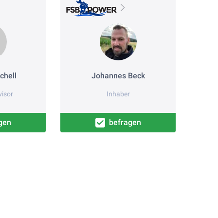
chell
Johannes Beck
visor
Inhaber
gen
befragen